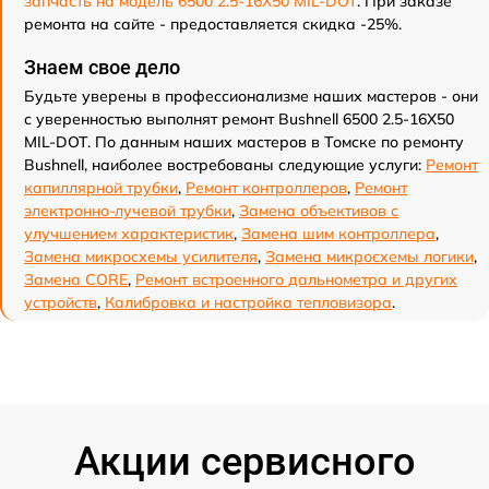
запчасть на модель 6500 2.5-16X50 MIL-DOT
. При заказе
ремонта на сайте - предоставляется скидка -25%.
Знаем свое дело
Будьте уверены в профессионализме наших мастеров - они
с уверенностью выполнят ремонт Bushnell 6500 2.5-16X50
MIL-DOT. По данным наших мастеров в Томске по ремонту
Bushnell, наиболее востребованы следующие услуги:
Ремонт
капиллярной трубки
,
Ремонт контроллеров
,
Ремонт
электронно-лучевой трубки
,
Замена объективов с
улучшением характеристик
,
Замена шим контроллера
,
Замена микросхемы усилителя
,
Замена микросхемы логики
,
Замена CORE
,
Ремонт встроенного дальнометра и других
устройств
,
Калибровка и настройка тепловизора
.
Акции сервисного