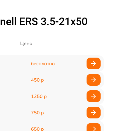
ell ERS 3.5-21x50
Цена
бесплатно
450 р
1250 р
750 р
650 р